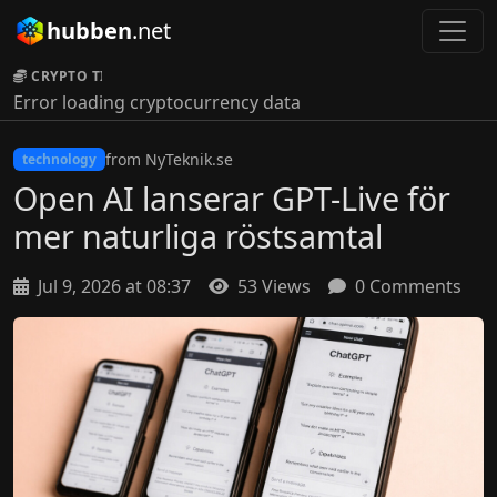
hubben
.net
CRYPTO TICKER:
Error loading cryptocurrency data
from NyTeknik.se
technology
Open AI lanserar GPT-Live för
mer naturliga röstsamtal
Jul 9, 2026 at 08:37
53 Views
0 Comments