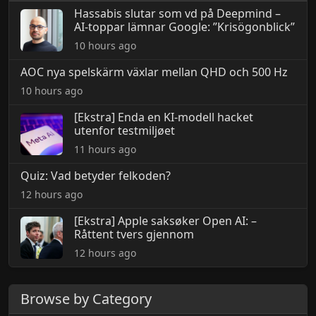
Hassabis slutar som vd på Deepmind –
AI-toppar lämnar Google: ”Krisögonblick”
10 hours ago
AOC nya spelskärm växlar mellan QHD och 500 Hz
10 hours ago
[Ekstra] Enda en KI-modell hacket
utenfor testmiljøet
11 hours ago
Quiz: Vad betyder felkoden?
12 hours ago
[Ekstra] Apple saksøker Open AI: –
Råttent tvers gjennom
12 hours ago
Browse by Category