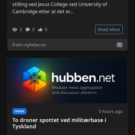
stilling ved Jesus College ved University of
Cambridge etter at det er...
5
0
0
Read More
from inyheter.no
€
5 hours ago
news
To droner spottet ved militærbase i
Tyskland