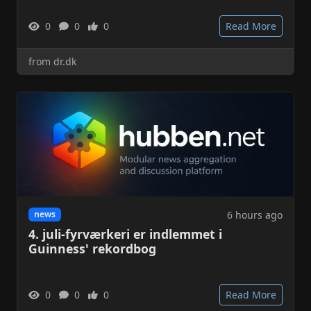
0
0
0
Read More
from dr.dk
6 hours ago
news
4. juli-fyrværkeri er indlemmet i
Guinness' rekordbog
0
0
0
Read More