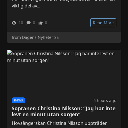
viktig del av...
10
0
0
Read More
from Dagens Nyheter SE
5 hours ago
news
Sopranen Christina Nilsson: ”Jag har inte
levt en minut utan sorgen”
Hovsångerskan Christina Nilsson uppträder