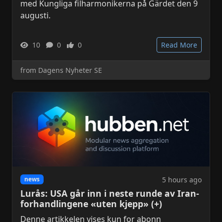
med Kungliga filharmonikerna på Gärdet den 9
augusti.
10
0
0
Read More
from Dagens Nyheter SE
5 hours ago
news
Lurås: USA går inn i neste runde av Iran-
forhandlingene «uten kjepp» (+)
Denne artikkelen vises kun for abonn