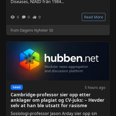
Diseases, NIAID från 1984...
0
0
0
Read More
from Dagens Nyheter SE
5 hours ago
news
Cambridge-professor sier opp etter
anklager om plagiat og CV-juks: – Hevder
selv at han ble utsatt for rasisme
Sosiologi-professor Jason Arday sier opp sin