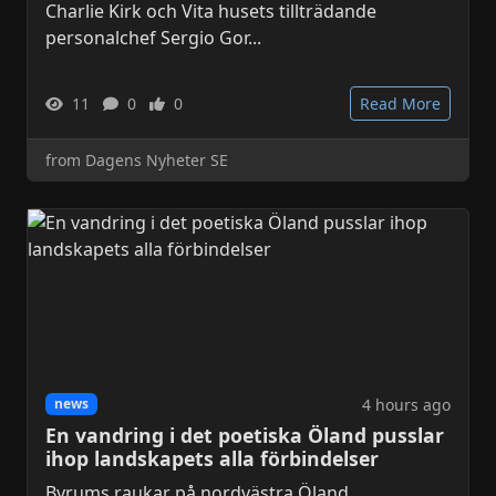
Charlie Kirk och Vita husets tillträdande
personalchef Sergio Gor...
11
0
0
Read More
from Dagens Nyheter SE
4 hours ago
news
En vandring i det poetiska Öland pusslar
ihop landskapets alla förbindelser
Byrums raukar på nordvästra Öland.