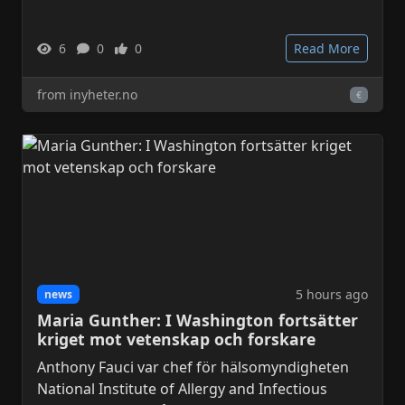
6
0
0
Read More
from inyheter.no
€
5 hours ago
news
Maria Gunther: I Washington fortsätter
kriget mot vetenskap och forskare
Anthony Fauci var chef för hälsomyndigheten
National Institute of Allergy and Infectious