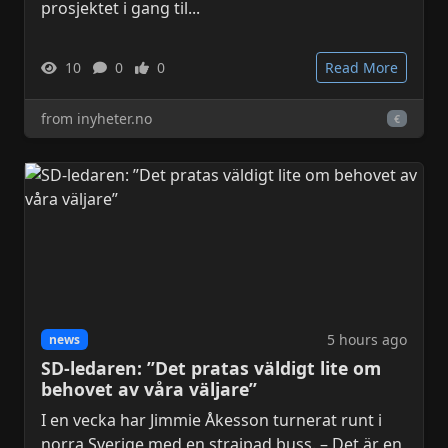
prosjektet i gang til...
10
0
0
Read More
from inyheter.no
€
5 hours ago
news
SD-ledaren: ”Det pratas väldigt lite om
behovet av våra väljare”
I en vecka har Jimmie Åkesson turnerat runt i
norra Sverige med en strajpad buss. – Det är en