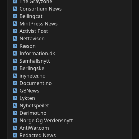
The Grayzone
Consortium News
Bellingcat
MintPress News
Activist Post
Nettavisen
Ræson
Information.dk
Samhällsnytt
Berlingske
inyheter.no
Document.no
GBNews
Lykten
Nyhetspeilet
Derimot.no
Norge Og Verdensnytt
AntiWar.com
Redacted News