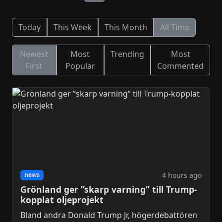
Today
This Week
This Month
All Time
Newest
Most
Trending
Most
First
Popular
Commented
4 hours ago
news
Grönland ger ”skarp varning” till Trump-
kopplat oljeprojekt
Bland andra Donald Trump Jr, högerdebattören