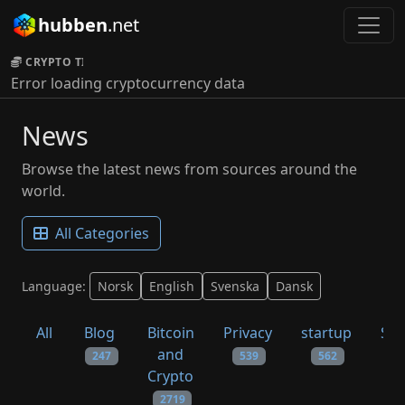
hubben
.net
CRYPTO TICKER:
Error loading cryptocurrency data
News
Browse the latest news from sources around the
world.
All Categories
Language:
Norsk
English
Svenska
Dansk
All
Blog
Bitcoin
Privacy
startup
Sys
and
247
539
562
Crypto
2719