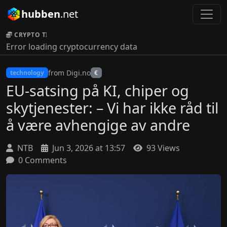
hubben
.net
CRYPTO TICKER:
Error loading cryptocurrency data
from Digi.no
technology
€
EU-satsing på KI, chiper og
skytjenester: – Vi har ikke råd til
å være avhengige av andre
NTB
Jun 3, 2026 at 13:57
93 Views
0 Comments