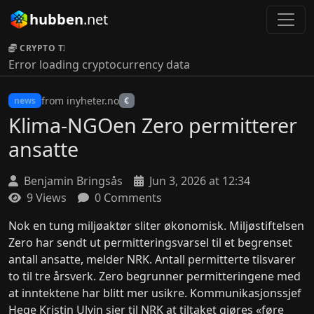
hubben
.net
CRYPTO TICKER:
Error loading cryptocurrency data
from inyheter.no
news
€
Klima-NGOen Zero permitterer
ansatte
Benjamin Bringsås
Jun 3, 2026 at 12:34
9 Views
0 Comments
Nok en tung miljøaktør sliter økonomisk. Miljøstiftelsen
Zero har sendt ut permitteringsvarsel til et begrenset
antall ansatte, melder NRK. Antall permitterte tilsvarer
to til tre årsverk. Zero begrunner permitteringene med
at inntektene har blitt mer usikre. Kommunikasjonssjef
Hege Kristin Ulvin sier til NRK at tiltaket gjøres «føre