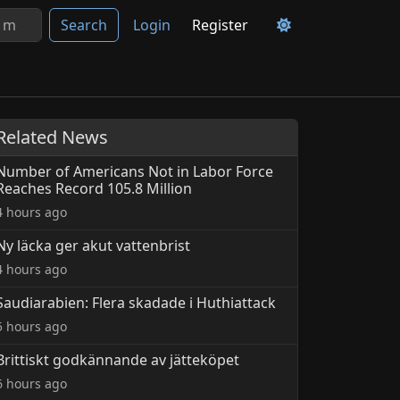
Search
Login
Register
Related News
Number of Americans Not in Labor Force
Reaches Record 105.8 Million
4 hours ago
Ny läcka ger akut vattenbrist
4 hours ago
Saudiarabien: Flera skadade i Huthiattack
5 hours ago
Brittiskt godkännande av jätteköpet
6 hours ago