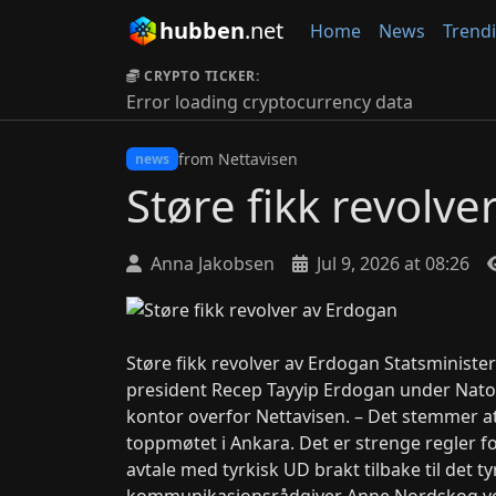
hubben
.net
Home
News
Trend
CRYPTO TICKER:
Error loading cryptocurrency data
from Nettavisen
news
Støre fikk revolv
Anna Jakobsen
Jul 9, 2026 at 08:26
Støre fikk revolver av Erdogan Statsminister
president Recep Tayyip Erdogan under Nato-
kontor overfor Nettavisen. – Det stemmer at
toppmøtet i Ankara. Det er strenge regler fo
avtale med tyrkisk UD brakt tilbake til det 
kommunikasjonsrådgiver Anne Nordskog ved 