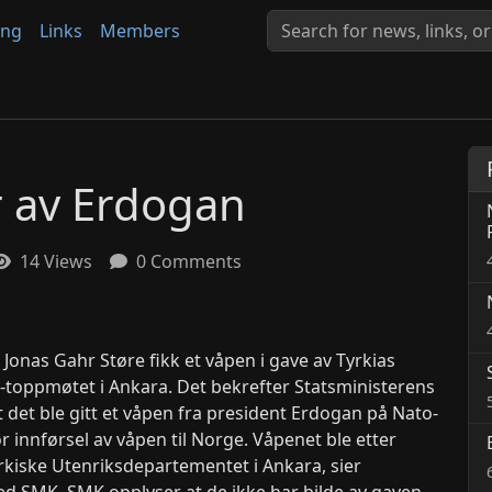
ing
Links
Members
er av Erdogan
14 Views
0 Comments
 Jonas Gahr Støre fikk et våpen i gave av Tyrkias
toppmøtet i Ankara. Det bekrefter Statsministerens
 det ble gitt et våpen fra president Erdogan på Nato-
r innførsel av våpen til Norge. Våpenet ble etter
tyrkiske Utenriksdepartementet i Ankara, sier
SMK. SMK opplyser at de ikke har bilde av gaven.