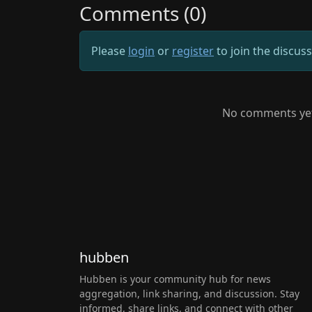
Comments (0)
Please
login
or
register
to join the discus
No comments yet.
hubben
Hubben is your community hub for news
aggregation, link sharing, and discussion. Stay
informed, share links, and connect with other