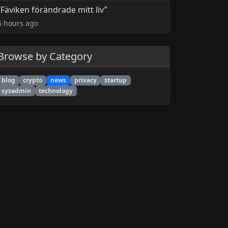
”Fäviken förändrade mitt liv”
6 hours ago
Browse by Category
blog
crypto
news
privacy
startup
sysadmin
technology