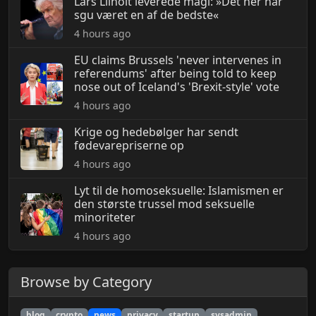
Lars Lilholt leverede magi: »Det her har
sgu været en af de bedste«
4 hours ago
EU claims Brussels 'never intervenes in
referendums' after being told to keep
nose out of Iceland's 'Brexit-style' vote
4 hours ago
Krige og hedebølger har sendt
fødevarepriserne op
4 hours ago
Lyt til de homoseksuelle: Islamismen er
den største trussel mod seksuelle
minoriteter
4 hours ago
Browse by Category
blog
crypto
news
privacy
startup
sysadmin