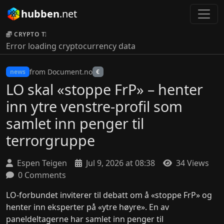
hubben
.net
CRYPTO TICKER:
Error loading cryptocurrency data
from Document.no
news
€
LO skal «stoppe FrP» – henter
inn ytre venstre-profil som
samlet inn penger til
terrorgruppe
Espen Teigen
Jul 9, 2026 at 08:38
34 Views
0 Comments
LO-forbundet inviterer til debatt om å «stoppe FrP» og
henter inn eksperter på «ytre høyre». En av
paneldeltagerne har samlet inn penger til