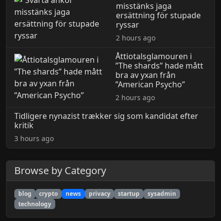
misstänks jaga
ersättning för stupade
ryssar
2 hours ago
Åttiotalsglamouren i
”The shards” hade mått
bra av yxan från
”American Psycho”
2 hours ago
Tidligere nynazist trækker sig som kandidat efter
kritik
3 hours ago
Browse by Category
blog
crypto
news
privacy
startup
sysadmin
technology