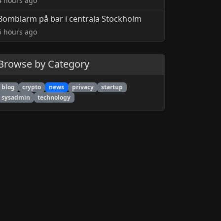
4 hours ago
Bomblarm på bar i centrala Stockholm
5 hours ago
Browse by Category
blog
crypto
news
privacy
startup
sysadmin
technology