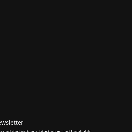
wsletter
y updated with our latest news and highlights,