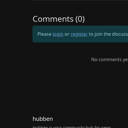
Comments (0)
Please
login
or
register
to join the discus
No comments yet.
hubben
Hubben is your community hub for news