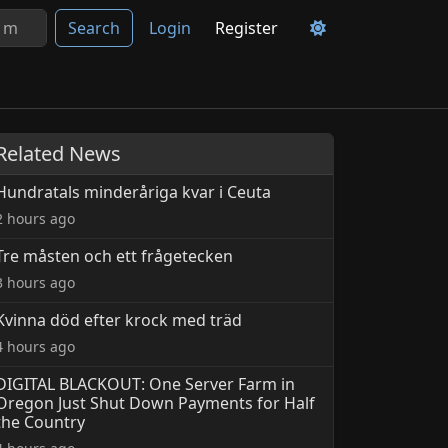
Search
Login
Register
Related News
Hundratals minderåriga kvar i Ceuta
2 hours ago
Tre måsten och ett frågetecken
3 hours ago
Kvinna död efter krock med träd
4 hours ago
DIGITAL BLACKOUT: One Server Farm in
Oregon Just Shut Down Payments for Half
the Country