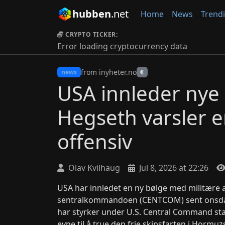
hubben
.net
Home
News
Trend
CRYPTO TICKER:
Error loading cryptocurrency data
from inyheter.no
news
€
USA innleder nye
Hegseth varsler e
offensiv
Olav Kvilhaug
Jul 8, 2026 at 22:26
USA har innledet en ny bølge med militære
sentralkommandoen (CENTCOM) sent onsdag
har styrker under U.S. Central Command star
evne til å true den frie skipsfarten i Hormuz