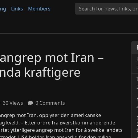
ing
Links
Members
 angrep mot Iran –
nda kraftigere
30 Views
0 Comments
 angrep mot Iran, opplyser den amerikanske
 kveld. – Etter ordre fra øverstkommanderende
tet ytterligere angrep mot Iran for å svekke landets
stredet. USA holder Iran ansvarlig for den nylige