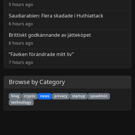
5 hours ago
Saudiarabien: Flera skadade i Huthiattack
6 hours ago
Brittiskt godkännande av jätteköpet
6 hours ago
”Fäviken förändrade mitt liv”
7 hours ago
Browse by Category
blog
crypto
news
privacy
startup
sysadmin
technology