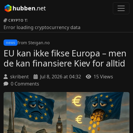
hubben
.net
CRYPTO TICKER:
Error loading cryptocurrency data
from Steigan.no
news
EU kan ikke fikse Europa – men
de kan finansiere Kiev for alltid
skribent
Jul 8, 2026 at 04:32
15 Views
0 Comments