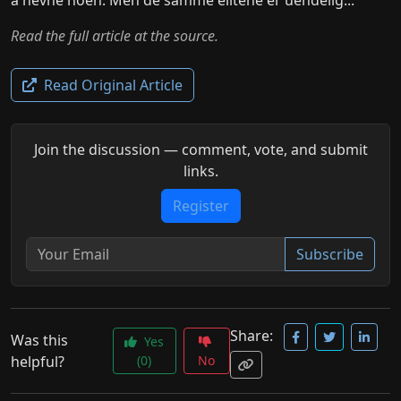
å nevne noen. Men de samme elitene er uendelig...
Read the full article at the source.
Read Original Article
Join the discussion — comment, vote, and submit
links.
Register
Subscribe
Share:
Was this
Yes
helpful?
(0)
No