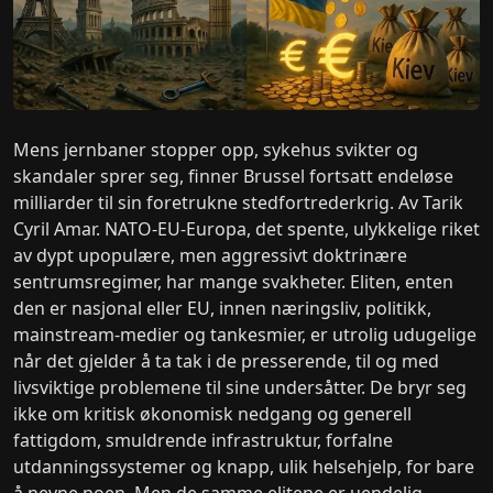
Mens jernbaner stopper opp, sykehus svikter og
skandaler sprer seg, finner Brussel fortsatt endeløse
milliarder til sin foretrukne stedfortrederkrig. Av Tarik
Cyril Amar. NATO-EU-Europa, det spente, ulykkelige riket
av dypt upopulære, men aggressivt doktrinære
sentrumsregimer, har mange svakheter. Eliten, enten
den er nasjonal eller EU, innen næringsliv, politikk,
mainstream-medier og tankesmier, er utrolig udugelige
når det gjelder å ta tak i de presserende, til og med
livsviktige problemene til sine undersåtter. De bryr seg
ikke om kritisk økonomisk nedgang og generell
fattigdom, smuldrende infrastruktur, forfalne
utdanningssystemer og knapp, ulik helsehjelp, for bare