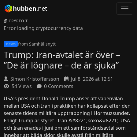
hubben
.net
CRYPTO TICKER:
Error loading cryptocurrency data
from Samhällsnytt
news
Trump: Iran-avtalet är över –
”De är lögnare – de är sjuka”
Simon Kristoffersson
Jul 8, 2026 at 12:51
54 Views
0 Comments
USA:s president Donald Trump anser att vapenvilan
mellan USA och Iran i praktiken har kollapsat efter den
senaste tidens militära upptrappning i Hormuzsundet.
Enligt Trump är styret i Iran &#8221;koko&#8221;. USA
och Iran enades i juni om ett samförståndsavtal som
innebar att båda sidor skulle avstå från militära