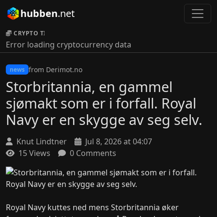
hubben
.net
CRYPTO TICKER:
Error loading cryptocurrency data
from Derimot.no
news
Storbritannia, en gammel
sjømakt som er i forfall. Royal
Navy er en skygge av seg selv.
Knut Lindtner
Jul 8, 2026 at 04:07
15 Views
0 Comments
Royal Navy kuttes ned mens Storbritannia øker