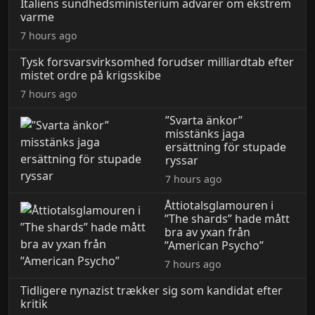
Italiens sundhedsministerium advarer om ekstrem
varme
7 hours ago
Tysk forsvarsvirksomhed forudser milliardtab efter
mistet ordre på krigsskibe
7 hours ago
”Svarta änkor”
misstänks jaga
ersättning för stupade
ryssar
7 hours ago
Åttiotalsglamouren i
”The shards” hade mått
bra av yxan från
”American Psycho”
7 hours ago
Tidligere nynazist trækker sig som kandidat efter
kritik