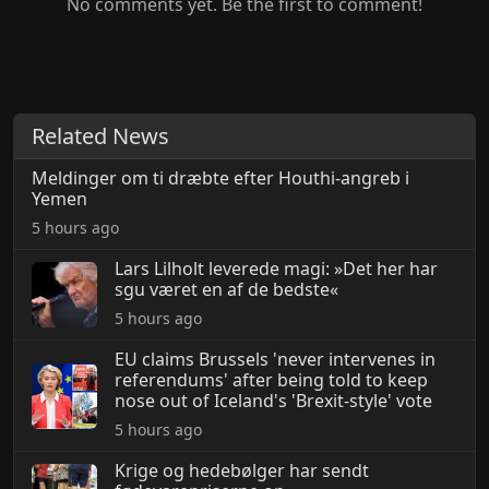
No comments yet. Be the first to comment!
Related News
Meldinger om ti dræbte efter Houthi-angreb i
Yemen
5 hours ago
Lars Lilholt leverede magi: »Det her har
sgu været en af de bedste«
5 hours ago
EU claims Brussels 'never intervenes in
referendums' after being told to keep
nose out of Iceland's 'Brexit-style' vote
5 hours ago
Krige og hedebølger har sendt