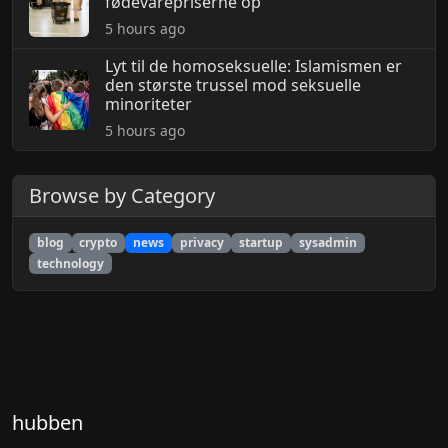
fødevarepriserne op
5 hours ago
Lyt til de homoseksuelle: Islamismen er
den største trussel mod seksuelle
minoriteter
5 hours ago
Browse by Category
blog
crypto
news
privacy
startup
sysadmin
technology
hubben