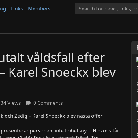
ing
Links
Members
talt våldsfall efter
– Karel Snoeckx blev
34 Views
0 Comments
presenterar personen, inte Frihetsnytt. Hos oss får
äma. Vi står för riktig yttrandefrihet. Tre