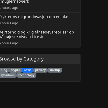
smuglernetværk
3 hours ago
Frykter ny migrantinvasjon om én uke
3 hours ago
Vejrforhold og krig får fødevarepriser op
på højeste niveau i tre år
4 hours ago
Browse by Category
blog
crypto
news
privacy
startup
sysadmin
technology