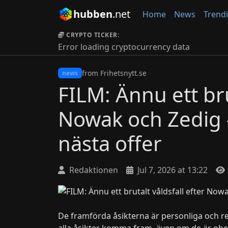
hubben
.net
Home
News
Trend
CRYPTO TICKER:
Error loading cryptocurrency data
from Frihetsnytt.se
news
FILM: Ännu ett bru
Nowak och Zedig 
nästa offer
Redaktionen
Jul 7, 2026 at 13:22
De framförda åsikterna är personliga och re
alla åsikter komma fram, även om de är obekv