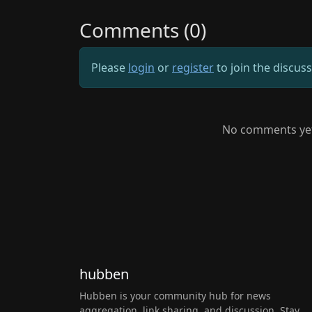
Comments (0)
Please
login
or
register
to join the discus
No comments yet.
hubben
Hubben is your community hub for news
aggregation, link sharing, and discussion. Stay