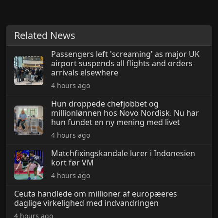
Related News
Passengers left 'screaming' as major UK
airport suspends all flights and orders
arrivals elsewhere
4 hours ago
Hun droppede chefjobbet og
millionlønnen hos Novo Nordisk. Nu har
hun fundet en ny mening med livet
4 hours ago
Matchfixingskandale lurer i Indonesien
kort før VM
4 hours ago
Ceuta handlede om millioner af europæeres
daglige virkelighed med indvandringen
4 hours ago