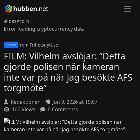
hubben
.net
CRYPTO TICKER:
Error loading cryptocurrency data
from Frihetsnytt.se
news
FILM: Vilhelm avslöjar: ”Detta
gjorde polisen när kameran
inte var på när jag besökte AFS
torgmöte”
Redaktionen
Jun 9, 2026 at 15:07
106 Views
0 Comments