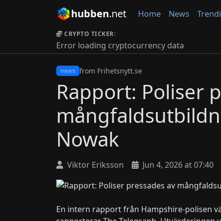
hubben
.net
Home
News
Trend
CRYPTO TICKER:
Error loading cryptocurrency data
from Frihetsnytt.se
news
Rapport: Poliser 
mångfaldsutbildn
Nowak
Viktor Eriksson
Jun 4, 2026 at 07:40
En intern rapport från Hampshire-polisen v
rapporterar The Telegraph. Utvärderingen vi