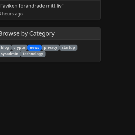
”Fäviken förändrade mitt liv”
6 hours ago
Browse by Category
blog
crypto
news
privacy
startup
sysadmin
technology