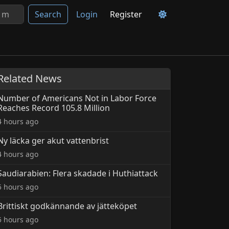
Search
Login
Register
Related News
Number of Americans Not in Labor Force
Reaches Record 105.8 Million
4 hours ago
Ny läcka ger akut vattenbrist
4 hours ago
Saudiarabien: Flera skadade i Huthiattack
5 hours ago
Brittiskt godkännande av jätteköpet
5 hours ago