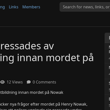
ing
Links
Members
pressades av
ing innan mordet på
12 Views
0 Comments
äcker nya frågor efter mordet på Henry Nowak,
sar att poliser upplevde sig pressade under