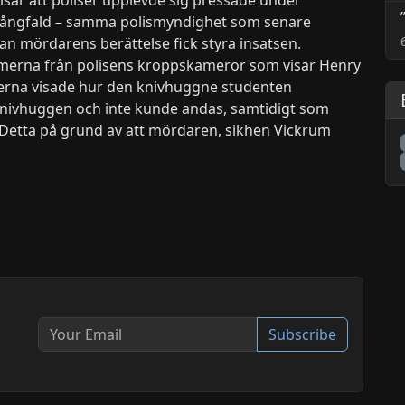
 mångfald – samma polismyndighet som senare
 mördarens berättelse fick styra insatsen.
ilmerna från polisens kroppskameror som visar Henry
merna visade hur den knivhuggne studenten
knivhuggen och inte kunde andas, samtidigt som
etta på grund av att mördaren, sikhen Vickrum
Subscribe