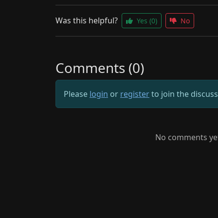
Was this helpful?
Yes
(0)
No
Comments (0)
Please
login
or
register
to join the discus
No comments yet.