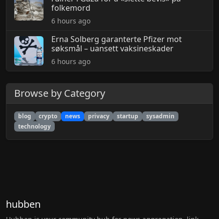
folkemord
6 hours ago
Erna Solberg garanterte Pfizer mot
søksmål – uansett vaksineskader
6 hours ago
Browse by Category
blog
crypto
news
privacy
startup
sysadmin
technology
hubben