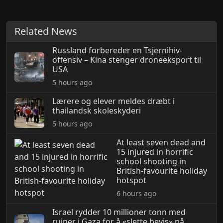
Related News
Russland forbereder en Tsjernihiv-
offensiv – Kina stenger droneeksport til
USA
5 hours ago
Lærere og elever meldes dræbt i
thailandsk skoleskyderi
5 hours ago
At least seven dead and
15 injured in horrific
school shooting in
British-favourite holiday
hotspot
6 hours ago
Israel rydder 10 millioner tonn med
ruiner i Gaza for å «slette bevis» på