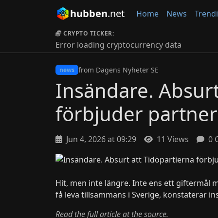
hubben
.net
Home
News
Trend
CRYPTO TICKER:
Error loading cryptocurrency data
from Dagens Nyheter SE
news
Insändare. Absurt
förbjuder partner
Jun 4, 2026 at 09:29
11 Views
0 
Hit, men inte längre. Inte ens ett giftermål 
få leva tillsammans i Sverige, konstaterar 
Read the full article at the source.