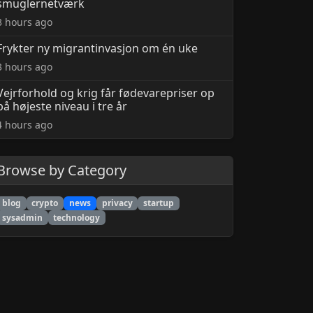
smuglernetværk
3 hours ago
Frykter ny migrantinvasjon om én uke
3 hours ago
Vejrforhold og krig får fødevarepriser op
på højeste niveau i tre år
4 hours ago
Browse by Category
blog
crypto
news
privacy
startup
sysadmin
technology