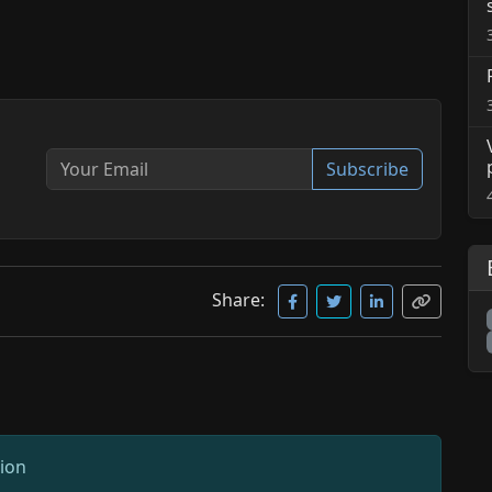
Subscribe
Share:
sion