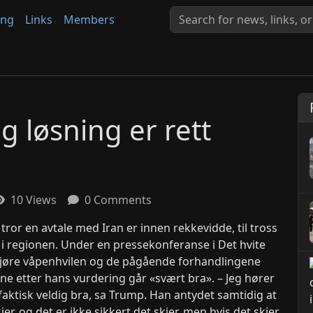
ing
Links
Members
g løsning er rett
10 Views
0 Comments
tror en avtale med Iran er innen rekkevidde, til tross
 i regionen. Under en pressekonferanse i Det hvite
jøre våpenhvilen og de pågående forhandlingene
e etter hans vurdering går «svært bra». – Jeg hører
 faktisk veldig bra, sa Trump. Han antydet samtidig at
er, og det er ikke sikkert det skjer, men hvis det skjer,