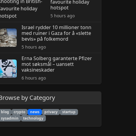
favourite holiday
hotspot
5 hours ago
Israel rydder 10 millioner tonn
med ruiner i Gaza for å «slette
bevis» på folkemord
5 hours ago
Erna Solberg garanterte Pfizer
mot søksmål – uansett
vaksineskader
6 hours ago
Browse by Category
blog
crypto
news
privacy
startup
sysadmin
technology