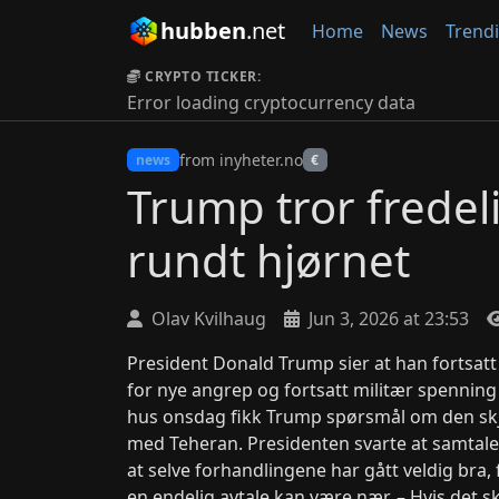
hubben
.net
Home
News
Trend
CRYPTO TICKER:
Error loading cryptocurrency data
from inyheter.no
news
€
Trump tror fredeli
rundt hjørnet
Olav Kvilhaug
Jun 3, 2026 at 23:53
President Donald Trump sier at han fortsatt 
for nye angrep og fortsatt militær spenning
hus onsdag fikk Trump spørsmål om den sk
med Teheran. Presidenten svarte at samtalen
at selve forhandlingene har gått veldig bra,
en endelig avtale kan være nær. – Hvis det skj