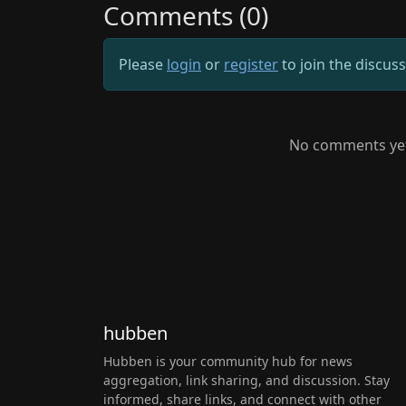
Comments (0)
Please
login
or
register
to join the discus
No comments yet.
hubben
Hubben is your community hub for news
aggregation, link sharing, and discussion. Stay
informed, share links, and connect with other