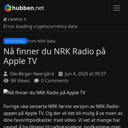
hubben
.net
CRYPTO TICKER:
Error loading cryptocurrency data
from NRK Beta
technology
Nå finner du NRK Radio på
Apple TV
Ole-Birger Neergård
Jun 4, 2026 at 09:37
86 Views
0 Comments
Forrige uke lanserte NRK første versjon av NRK Radio-
appen på Apple TV. Og der vil det bli mulig å se noen av
dine favorittpodkaster med video. Vi vet at mange har
savnet å ha tilgang til radiokanalene, podkastene man