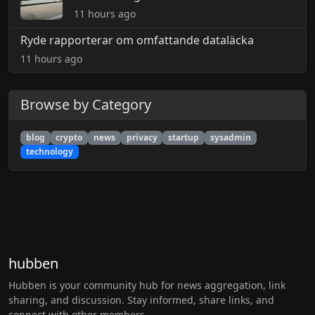
11 hours ago
Ryde rapporterar om omfattande dataläcka
11 hours ago
Browse by Category
blog
crypto
news
privacy
startup
sysadmin
technology
hubben
Hubben is your community hub for news aggregation, link
sharing, and discussion. Stay informed, share links, and
connect with other members.