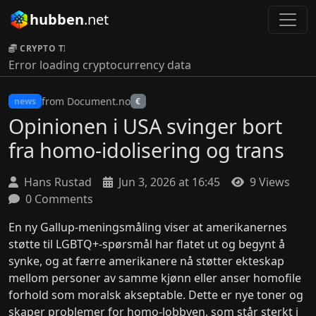
hubben
.net
CRYPTO TICKER:
Error loading cryptocurrency data
from Document.no
news
€
Opinionen i USA svinger bort
fra homo-idolisering og trans
Hans Rustad
Jun 3, 2026 at 16:45
9 Views
0 Comments
En ny Gallup-meningsmåling viser at amerikanernes
støtte til LGBTQ+-spørsmål har flatet ut og begynt å
synke, og at færre amerikanere nå støtter ekteskap
mellom personer av samme kjønn eller anser homofile
forhold som moralsk akseptable. Dette er nye toner og
skaper problemer for homo-lobbyen, som står sterkt i