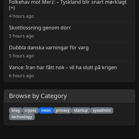
Folkehav mot Merz: – Tyskland blir snart mørklagt
(+)
4 hours ago
Skottlossning genom dörr
5 hours ago
Dubbla danska varningar för varg
5 hours ago
Vance: Iran har fått nok – vil ha slutt på krigen
6 hours ago
Browse by Category
blog
crypto
news
privacy
startup
sysadmin
technology