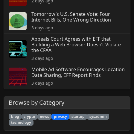
2 days ago
Tomorrow’s U.S. Senate Vote: Four
Internet Bills, One Wrong Direction
3 days ago
Appeals Court Agrees with EFF that
Building a Web Browser Doesn’t Violate
the CFAA
3 days ago
Mobile Ad Software Encourages Location
Data Sharing, EFF Report Finds
3 days ago
Browse by Category
blog
crypto
news
privacy
startup
sysadmin
technology