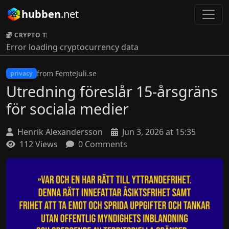
hubben
.net
CRYPTO TICKER:
Error loading cryptocurrency data
from FemteJuli.se
privacy
Utredning föreslår 15-årsgräns
för sociala medier
Henrik Alexandersson
Jun 3, 2026 at 15:35
112 Views
0 Comments