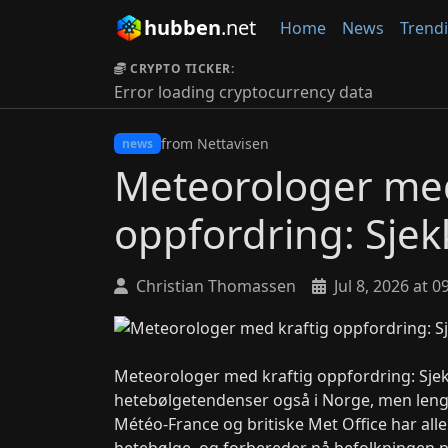
hubben
.net
Home
News
Trend
CRYPTO TICKER:
Error loading cryptocurrency data
from Nettavisen
news
Meteorologer med
oppfordring: Sjekk
Christian Thomassen
Jul 8, 2026 at 0
Meteorologer med kraftig oppfordring: Sjekk
hetebølgetendenser også i Norge, men lenger
Météo-France og britiske Met Office har all
hetebølge, og forbereder nå befolkningen 