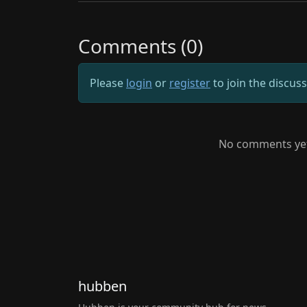
Comments (0)
Please
login
or
register
to join the discus
No comments yet.
hubben