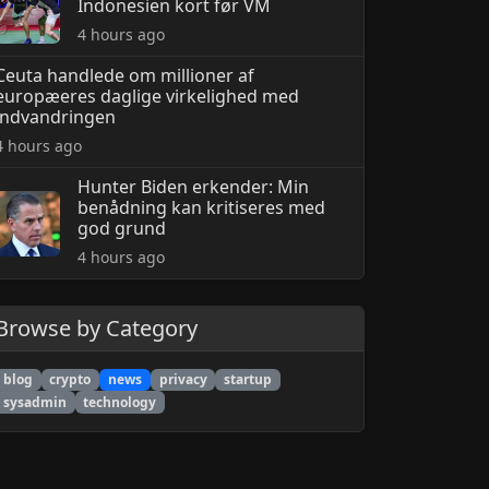
Indonesien kort før VM
4 hours ago
Ceuta handlede om millioner af
europæeres daglige virkelighed med
indvandringen
4 hours ago
Hunter Biden erkender: Min
benådning kan kritiseres med
god grund
4 hours ago
Browse by Category
blog
crypto
news
privacy
startup
sysadmin
technology