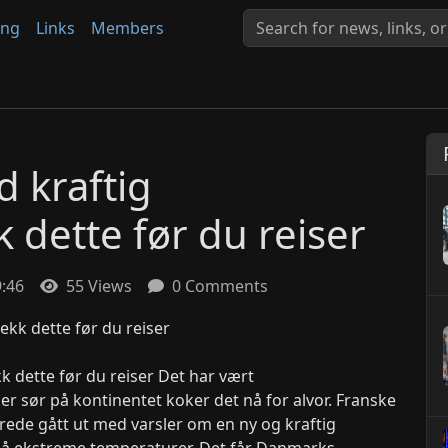
ing
Links
Members
 kraftig
 dette før du reiser
9:46
55 Views
0 Comments
 dette før du reiser Det har vært
 sør på kontinentet koker det nå for alvor. Franske
erede gått ut med varsler om en ny og kraftig
på ekstreme temperaturer. Det får Danmarks