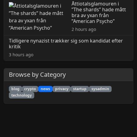
Åttiotalsglamouren i
”The shards” hade mått
bra av yxan från
”American Psycho”
2 hours ago
Tidligere nynazist trækker sig som kandidat efter
kritik
3 hours ago
Browse by Category
blog
crypto
news
privacy
startup
sysadmin
technology